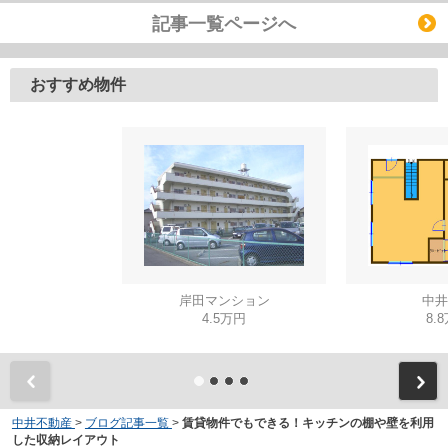
記事一覧ページへ
おすすめ物件
岸田マンション
中井
4.5万円
8.
中井不動産
>
ブログ記事一覧
>
賃貸物件でもできる！キッチンの棚や壁を利用
した収納レイアウト