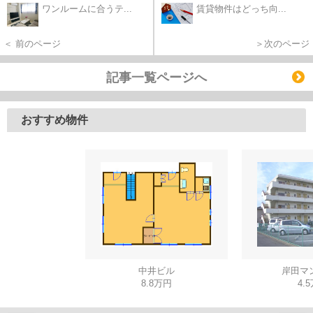
ワンルームに合うテ...
賃貸物件はどっち向...
＜ 前のページ
＞次のページ
記事一覧ページへ
おすすめ物件
中井ビル
岸田マ
8.8万円
4.