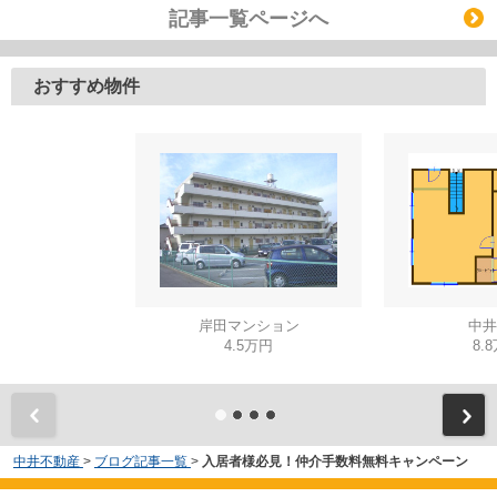
記事一覧ページへ
おすすめ物件
岸田マンション
中井
4.5万円
8.
中井不動産
>
ブログ記事一覧
>
入居者様必見！仲介手数料無料キャンペーン