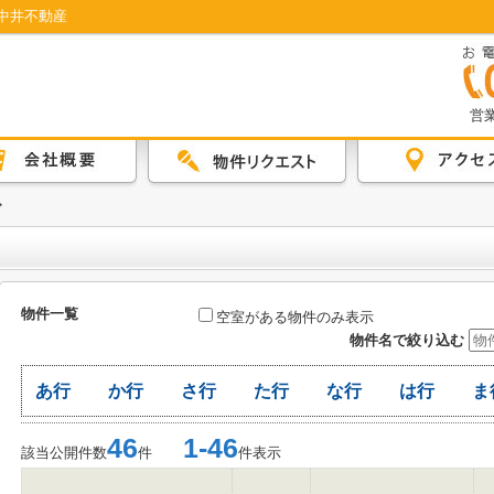
中井不動産
営業
グ
物件一覧
空室がある物件のみ表示
物件名で絞り込む
あ行
か行
さ行
た行
な行
は行
ま
46
1-46
該当公開件数
件
件表示