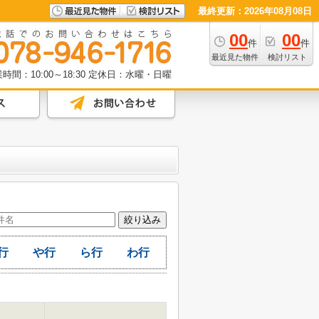
最終更新：2026年08月08日
00
00
件
件
最近見た物件
検討リスト
時間：10:00～18:30
定休日：水曜・日曜
行
や行
ら行
わ行