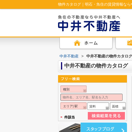
物件カタログ｜明石・魚住の賃貸情報なら
中井不動産
>
中井不動産の物件カタロ
中井不動産の物件カタログ
種別
エリア| 駅
賃料
面積
-
件該当