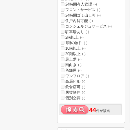
24時間有人管理
(-)
フロントサービス
(-)
24時間ゴミ出し可
(-)
住戸内覧可能
(-)
コンシェルジュサービス
(-)
駐車場あり
(-)
2階以上
(-)
1階の物件
(-)
10階以上
(-)
20階以上
(-)
最上階
(-)
南向き
(-)
角部屋
(-)
ワンフロア
(-)
高層ビル
(-)
飲食店可
(-)
居抜物件
(-)
個別空調
(-)
44
件が該当