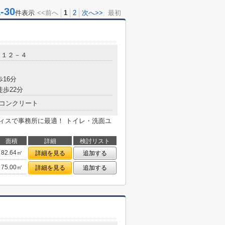
30
件表示
<<前へ
1
2
次へ>>
最初
目１２－４
歩16分
徒歩22分
コンクリート
フィスで事務所に最適！ トイレ・洗面ユ
面積
詳細
検討リスト
82.64㎡
詳細を見る
追加する
75.00㎡
詳細を見る
追加する