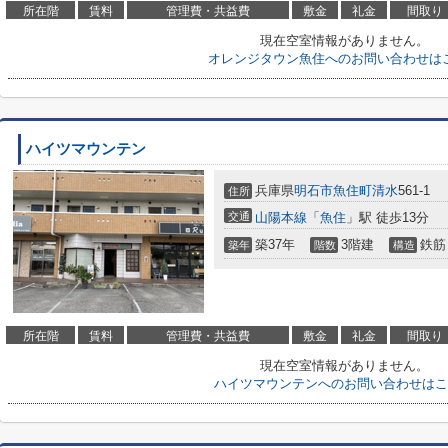
所在階
賃料
管理費・共益費
敷金
礼金
間取り
現在空室情報がありません。
オレンジタウン魚住へのお問い合わせは
ハイツマウンテン
兵庫県
明石市
魚住町清水
561-1
住所
交通
山陽本線
「
魚住
」駅 徒歩13分
築37年
3階建
鉄筋
築年
階数
構造
所在階
賃料
管理費・共益費
敷金
礼金
間取り
現在空室情報がありません。
ハイツマウンテンへのお問い合わせはこ