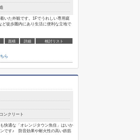
造
着いた外観です。1Fでうれしい専用庭
など徒歩圏内にあり生活に便利な立地で
面積
詳細
検討リスト
ちら
コンクリート
も快適な「オレンジタウン魚住」はいか
ンです♪ 防音効果や耐火性の高い鉄筋