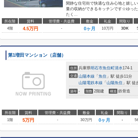
閑静な住宅街で快適な住み心地と嬉しい
量の収納ができるキッチンです☆ゆった
たく...
所在階
賃料
管理費・共益費
敷金
礼金
間取り
4.5
万円
0ヶ月
4階
-
10万円
3DK
第1増田マンション（店舗）
兵庫県
明石市
魚住町清水
174-1
住所
交通
山陽本線
「
魚住
」駅 徒歩11分
山陽電鉄本線
「
山陽魚住
」駅 徒
-
2階建
鉄骨造
築年
階数
構造
所在階
賃料
管理費・共益費
敷金
礼金
間取り
5
万円
0ヶ月
1階
-
30万円
-
5