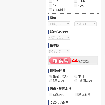
3DK
3LDK
4K
4DK
4LDK以上
面積
～
駅からの徒歩
築年数
44
件が該当
情報公開日
指定しない
本日
3日以内
1週間以内
画像・動画あり
画像あり
動画あり
こだわり条件