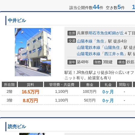
44
5
1-
該当公開件数
件 空き数
件
中井ビル
兵庫県
明石市
魚住町錦が丘
４丁
住所
交通
山陽本線
「
魚住
」駅 徒歩4分
山陽電鉄本線
「
山陽魚住
」駅 徒
山陽電鉄本線
「
西江井ヶ島
」駅 
築48年
3階建
鉄筋
築年
階数
構造
駅近！JR魚住駅より徒歩3分☆広いオ
ニット有り。給湯室も有り
所在階
賃料
管理費・共益費
敷金
礼金
間取り
16.5
万円
0ヶ月
2階
1,100円
100万円
-
8.8
万円
0ヶ月
3階
1,100円
50万円
-
読売ビル