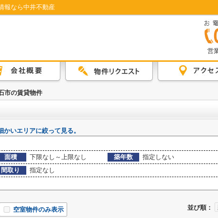
情報なら中井不動産
営業
石市の賃貸物件
細かいエリアに絞って見る。
面積
下限なし～上限なし
築年数
指定しない
間取り
指定なし
並び順：
空室物件のみ表示