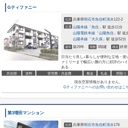
Gティファニー
兵庫県
明石市
魚住町清水
122-2
住所
交通
山陽本線
「
魚住
」駅 徒歩11分
山陽電鉄本線
「
山陽魚住
」駅 徒
山陽本線
「
大久保
」駅 徒歩52分
築29年
3階建
鉄骨
築年
階数
構造
日当たり良し♪暮らしが便利な立地・使
ァミリーまで幅広い層の方に好評のハイ
ある...
所在階
賃料
管理費・共益費
敷金
礼金
間取り
現在空室情報がありません。
Gティファニーへのお問い合わせはこ
第3増田マンション
兵庫県
明石市
魚住町清水
176
住所