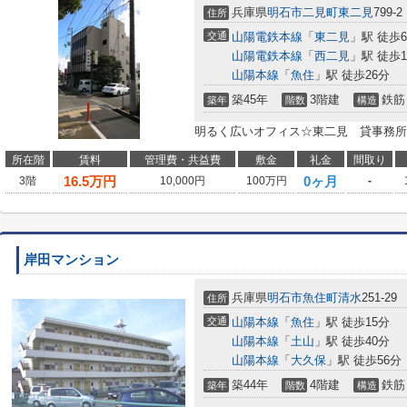
兵庫県
明石市
二見町東二見
799-2
住所
交通
山陽電鉄本線
「
東二見
」駅 徒歩
山陽電鉄本線
「
西二見
」駅 徒歩1
山陽本線
「
魚住
」駅 徒歩26分
築45年
3階建
鉄筋
築年
階数
構造
明るく広いオフィス☆東二見 貸事務所
所在階
賃料
管理費・共益費
敷金
礼金
間取り
16.5
万円
0ヶ月
3階
10,000円
100万円
-
岸田マンション
兵庫県
明石市
魚住町清水
251-29
住所
交通
山陽本線
「
魚住
」駅 徒歩15分
山陽本線
「
土山
」駅 徒歩40分
山陽本線
「
大久保
」駅 徒歩56分
築44年
4階建
鉄筋
築年
階数
構造