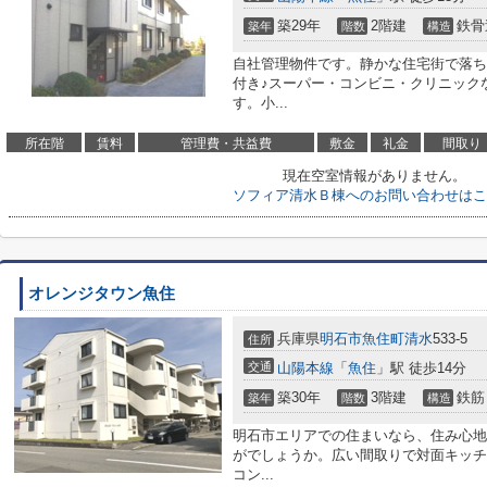
築29年
2階建
鉄骨
築年
階数
構造
自社管理物件です。静かな住宅街で落ち
付き♪スーパー・コンビニ・クリニック
す。小...
所在階
賃料
管理費・共益費
敷金
礼金
間取り
現在空室情報がありません。
ソフィア清水Ｂ棟へのお問い合わせはこ
オレンジタウン魚住
兵庫県
明石市
魚住町清水
533-5
住所
交通
山陽本線
「
魚住
」駅 徒歩14分
築30年
3階建
鉄筋
築年
階数
構造
明石市エリアでの住まいなら、住み心地
がでしょうか。広い間取りで対面キッチ
コン...