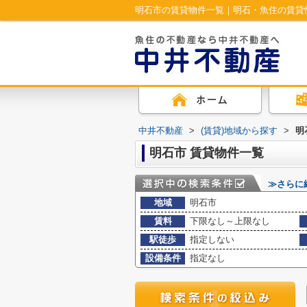
明石市の賃貸物件一覧｜明石・魚住の賃貸
中井不動産
>
(賃貸)地域から探す
>
明
明石市 賃貸物件一覧
≫さらに
地域
明石市
賃料
下限なし～上限なし
駅徒歩
指定しない
設備条件
指定なし