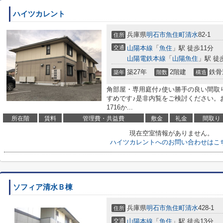
ハイツカレント
兵庫県
明石市
魚住町清水
82-1
住所
交通
山陽本線
「
魚住
」駅 徒歩11分
山陽電鉄本線
「
山陽魚住
」駅 徒
築27年
2階建
鉄骨
築年
階数
構造
角部屋・専用庭付♪使い勝手の良い間取
すめです♪是非内覧をご検討ください。お問
1716か...
所在階
賃料
管理費・共益費
敷金
礼金
間取り
現在空室情報がありません。
ハイツカレントへのお問い合わせはこ
ソフィア清水Ｂ棟
兵庫県
明石市
魚住町清水
428-1
住所
交通
山陽本線
「
魚住
」駅 徒歩13分