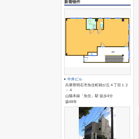
新着物件
中井ビル
兵庫県明石市魚住町錦が丘４丁目１２
－４
山陽本線「魚住」駅 徒歩4分
築48年