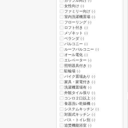
カップル向け
(-)
女性向け
(-)
ファミリー向け
(-)
室内洗濯機置場
(-)
フローリング
(-)
ロフト付き
(-)
メゾネット
(-)
ベランダ
(-)
バルコニー
(-)
ルーフバルコニー
(-)
オール電化
(-)
エレベーター
(-)
照明器具付き
(-)
駐輪場
(-)
バイク置場あり
(-)
家具・家電付き
(-)
洗濯機置場有
(-)
外観タイル張り
(-)
コンロ２口以上
(-)
食器洗い乾燥機
(-)
システムキッチン
(-)
対面式キッチン
(-)
バス・トイレ別
(-)
追焚機能浴室
(-)