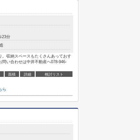
歩23分
造
り。収納スペースもたくさんあっておす
い合わせは中井不動産へ078-946-
面積
詳細
検討リスト
ちら