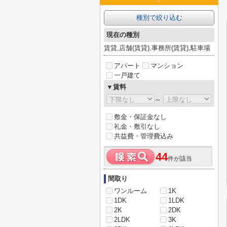
種別で絞り込む
現在の種別
賃貸,店舗(賃貸),事務所(賃貸),駐車場
アパート
マンション
一戸建て
▼賃料
～
敷金・保証金なし
礼金・敷引なし
共益費・管理費込み
44
件が該当
間取り
ワンルーム
1K
1DK
1LDK
2K
2DK
2LDK
3K