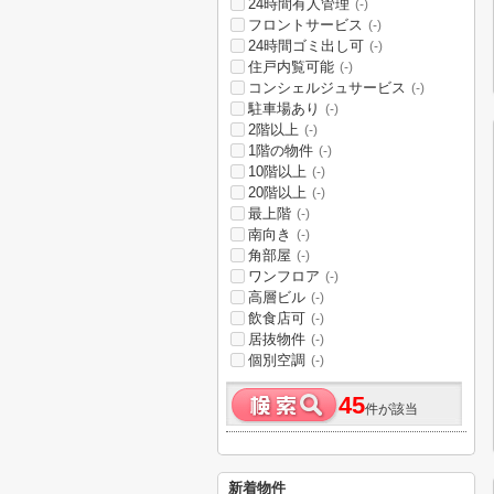
24時間有人管理
(-)
フロントサービス
(-)
24時間ゴミ出し可
(-)
住戸内覧可能
(-)
コンシェルジュサービス
(-)
駐車場あり
(-)
2階以上
(-)
1階の物件
(-)
10階以上
(-)
20階以上
(-)
最上階
(-)
南向き
(-)
角部屋
(-)
ワンフロア
(-)
高層ビル
(-)
飲食店可
(-)
居抜物件
(-)
個別空調
(-)
45
件が該当
新着物件