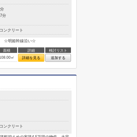
6分
7分
コンクリート
 ☆明姫幹線沿い☆
面積
詳細
検討リスト
108.00㎡
詳細を見る
追加する
コンクリート
賃料抑えめの家賃4.5万円の物件。大容