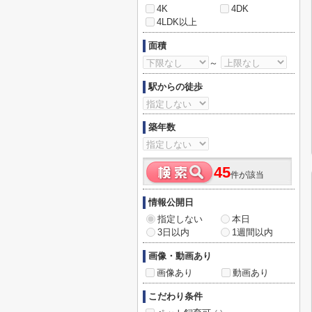
4K
4DK
4LDK以上
面積
～
駅からの徒歩
築年数
45
件が該当
情報公開日
指定しない
本日
3日以内
1週間以内
画像・動画あり
画像あり
動画あり
こだわり条件