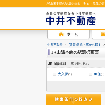
JR山陽本線の駅選択画面｜明石・魚住の
中井不動産
>
(賃貸)路線・駅から探す
>
JR山陽本線の駅選択画面
JR山陽本線
駅で絞り込む
大久保
魚住
(1)
(5)