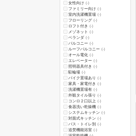
女性向け
(-)
ファミリー向け
(-)
室内洗濯機置場
(-)
フローリング
(-)
ロフト付き
(-)
メゾネット
(-)
ベランダ
(-)
バルコニー
(-)
ルーフバルコニー
(-)
オール電化
(-)
エレベーター
(-)
照明器具付き
(-)
駐輪場
(-)
バイク置場あり
(-)
家具・家電付き
(-)
洗濯機置場有
(-)
外観タイル張り
(-)
コンロ２口以上
(-)
食器洗い乾燥機
(-)
システムキッチン
(-)
対面式キッチン
(-)
バス・トイレ別
(-)
追焚機能浴室
(-)
浴室乾燥機
(-)