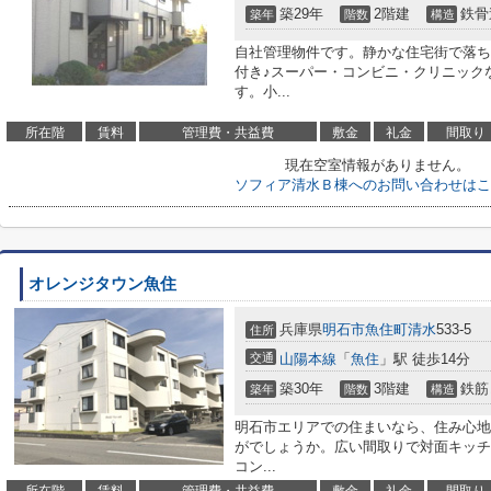
築29年
2階建
鉄骨
築年
階数
構造
自社管理物件です。静かな住宅街で落ち
付き♪スーパー・コンビニ・クリニック
す。小...
所在階
賃料
管理費・共益費
敷金
礼金
間取り
現在空室情報がありません。
ソフィア清水Ｂ棟へのお問い合わせはこ
オレンジタウン魚住
兵庫県
明石市
魚住町清水
533-5
住所
交通
山陽本線
「
魚住
」駅 徒歩14分
築30年
3階建
鉄筋
築年
階数
構造
明石市エリアでの住まいなら、住み心地
がでしょうか。広い間取りで対面キッチ
コン...