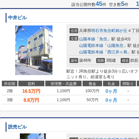
45
5
1-
該当公開件数
件 空き数
件
中井ビル
兵庫県
明石市
魚住町錦が丘
４丁
住所
交通
山陽本線
「
魚住
」駅 徒歩4分
山陽電鉄本線
「
山陽魚住
」駅 徒
山陽電鉄本線
「
西江井ヶ島
」駅 
築48年
3階建
鉄筋
築年
階数
構造
駅近！JR魚住駅より徒歩3分☆広いオ
ニット有り。給湯室も有り
所在階
賃料
管理費・共益費
敷金
礼金
間取り
16.5
万円
0ヶ月
2階
1,100円
100万円
-
8.8
万円
0ヶ月
3階
1,100円
50万円
-
読売ビル