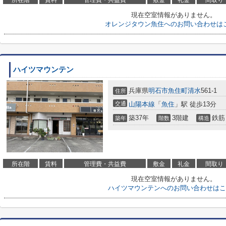
所在階
賃料
管理費・共益費
敷金
礼金
間取り
現在空室情報がありません。
オレンジタウン魚住へのお問い合わせは
ハイツマウンテン
兵庫県
明石市
魚住町清水
561-1
住所
交通
山陽本線
「
魚住
」駅 徒歩13分
築37年
3階建
鉄筋
築年
階数
構造
所在階
賃料
管理費・共益費
敷金
礼金
間取り
現在空室情報がありません。
ハイツマウンテンへのお問い合わせはこ