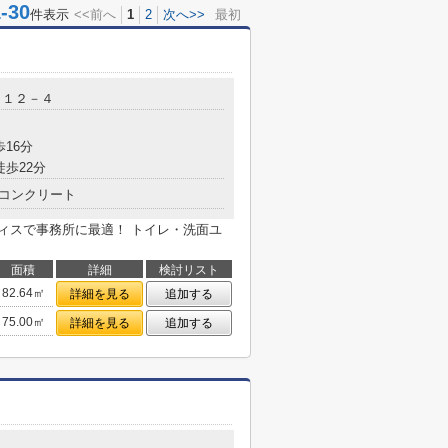
30
件表示
<<前へ
1
2
次へ>>
最初
目１２－４
歩16分
徒歩22分
コンクリート
フィスで事務所に最適！ トイレ・洗面ユ
面積
詳細
検討リスト
82.64㎡
詳細を見る
追加する
75.00㎡
詳細を見る
追加する