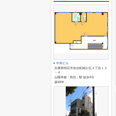
中井ビル
兵庫県明石市魚住町錦が丘４丁目１２
－４
山陽本線「魚住」駅 徒歩4分
築48年