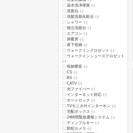
温水洗浄便座
(-)
洗面台
(-)
洗髪洗面化粧台
(-)
シャワー
(-)
独立洗面台
(-)
エアコン
(-)
床暖房
(-)
床下収納
(-)
ウォークインクロゼット
(-)
ウォークインシューズクロゼット
(-)
収納豊富
(-)
CS
(-)
BS
(-)
CATV
(-)
光ファイバー
(-)
インターネット対応
(-)
オートロック
(-)
TVモニタ付インターホン
(-)
宅配ボックス
(-)
24時間緊急通報システム
(-)
ディンプルキー
(-)
防犯カメラ
(-)