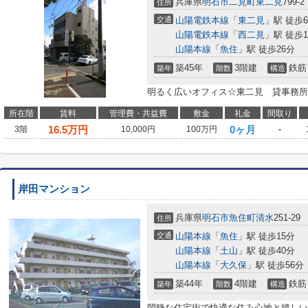
兵庫県
明石市
二見町東二見
799-2
住所
交通
山陽電鉄本線
「
東二見
」駅 徒歩
山陽電鉄本線
「
西二見
」駅 徒歩1
山陽本線
「
魚住
」駅 徒歩26分
築45年
3階建
鉄筋
築年
階数
構造
明るく広いオフィス☆東二見 貸事務所
所在階
賃料
管理費・共益費
敷金
礼金
間取り
16.5
万円
0ヶ月
3階
10,000円
100万円
-
岸田マンション
兵庫県
明石市
魚住町清水
251-29
住所
交通
山陽本線
「
魚住
」駅 徒歩15分
山陽本線
「
土山
」駅 徒歩40分
山陽本線
「
大久保
」駅 徒歩56分
築44年
4階建
鉄筋
築年
階数
構造
閑静な住宅街で快適な住み心地と嬉しい