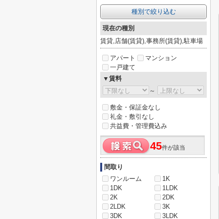
種別で絞り込む
現在の種別
賃貸,店舗(賃貸),事務所(賃貸),駐車場
アパート
マンション
一戸建て
▼賃料
～
敷金・保証金なし
礼金・敷引なし
共益費・管理費込み
45
件が該当
間取り
ワンルーム
1K
1DK
1LDK
2K
2DK
2LDK
3K
3DK
3LDK