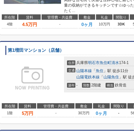
量の収納ができるキッチンです☆ゆった
たく...
所在階
賃料
管理費・共益費
敷金
礼金
間取り
4.5
万円
0ヶ月
4階
-
10万円
3DK
第1増田マンション（店舗）
兵庫県
明石市
魚住町清水
174-1
住所
交通
山陽本線
「
魚住
」駅 徒歩11分
山陽電鉄本線
「
山陽魚住
」駅 徒
-
2階建
鉄骨造
築年
階数
構造
所在階
賃料
管理費・共益費
敷金
礼金
間取り
5
万円
0ヶ月
1階
-
30万円
-
5