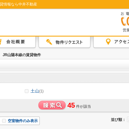
賃貸情報なら中井不動産
営業
JR山陽本線の賃貸物件
土山
(1)
45
件が該当
並び順：
空室物件のみ表示