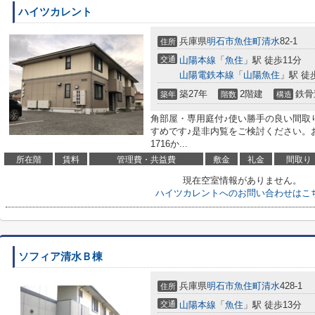
ハイツカレント
兵庫県
明石市
魚住町清水
82-1
住所
交通
山陽本線
「
魚住
」駅 徒歩11分
山陽電鉄本線
「
山陽魚住
」駅 徒
築27年
2階建
鉄骨
築年
階数
構造
角部屋・専用庭付♪使い勝手の良い間取
すめです♪是非内覧をご検討ください。お問
1716か...
所在階
賃料
管理費・共益費
敷金
礼金
間取り
現在空室情報がありません。
ハイツカレントへのお問い合わせはこ
ソフィア清水Ｂ棟
兵庫県
明石市
魚住町清水
428-1
住所
交通
山陽本線
「
魚住
」駅 徒歩13分