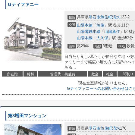
Gティファニー
兵庫県
明石市
魚住町清水
122-2
住所
交通
山陽本線
「
魚住
」駅 徒歩11分
山陽電鉄本線
「
山陽魚住
」駅 徒
山陽本線
「
大久保
」駅 徒歩52分
築29年
3階建
鉄骨
築年
階数
構造
日当たり良し♪暮らしが便利な立地・使
ァミリーまで幅広い層の方に好評のハイ
ある...
所在階
賃料
管理費・共益費
敷金
礼金
間取り
現在空室情報がありません。
Gティファニーへのお問い合わせはこ
第3増田マンション
兵庫県
明石市
魚住町清水
176
住所