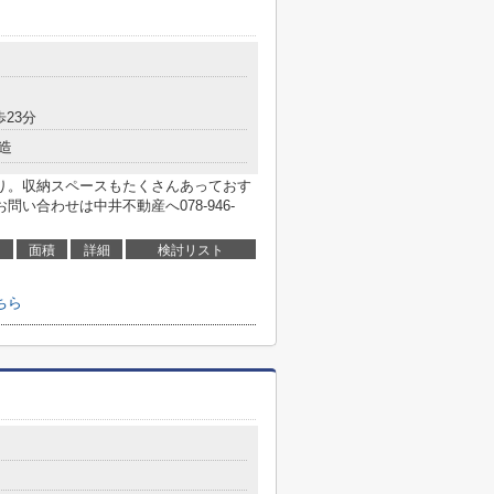
歩23分
造
り。収納スペースもたくさんあっておす
い合わせは中井不動産へ078-946-
面積
詳細
検討リスト
ちら