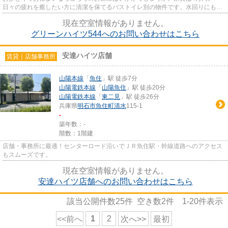
日々の疲れを癒したい方に清潔を保てるバストイレ別の物件です。水回りにもこ
だわりたい方には1DKで快適に生...
現在空室情報がありません。
グリーンハイツ544へのお問い合わせはこちら
安達ハイツ店舗
賃貸｜店舗事務所
山陽本線
「
魚住
」駅 徒歩7分
山陽電鉄本線
「
山陽魚住
」駅 徒歩20分
山陽電鉄本線
「
東二見
」駅 徒歩26分
兵庫県
明石市
魚住町清水
115-1
-
築年数：-
階数：1階建
店舗・事務所に最適！センターロード沿いでＪＲ魚住駅・幹線道路へのアクセス
もスムーズです。
現在空室情報がありません。
安達ハイツ店舗へのお問い合わせはこちら
該当公開件数
25
件 空き数
2
件
1-20
件表示
1
2
<<前へ
次へ>>
最初