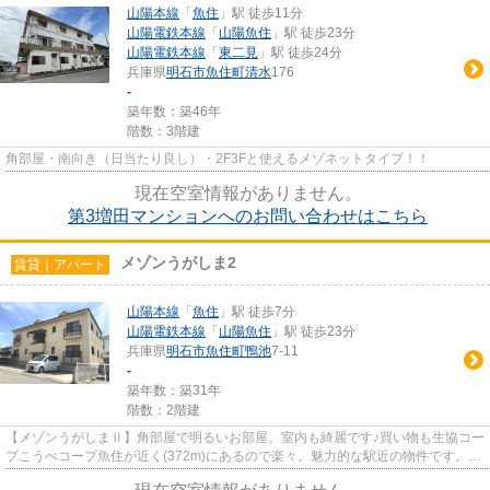
山陽本線
「
魚住
」駅 徒歩11分
山陽電鉄本線
「
山陽魚住
」駅 徒歩23分
山陽電鉄本線
「
東二見
」駅 徒歩24分
兵庫県
明石市
魚住町清水
176
-
築年数：築46年
階数：3階建
角部屋・南向き（日当たり良し）・2F3Fと使えるメゾネットタイプ！！
現在空室情報がありません。
第3増田マンションへのお問い合わせはこちら
メゾンうがしま2
賃貸｜アパート
山陽本線
「
魚住
」駅 徒歩7分
山陽電鉄本線
「
山陽魚住
」駅 徒歩23分
兵庫県
明石市
魚住町鴨池
7-11
-
築年数：築31年
階数：2階建
【メゾンうがしまⅡ】角部屋で明るいお部屋。室内も綺麗です♪買い物も生協コー
プこうべコープ魚住が近く(372m)にあるので楽々。魅力的な駅近の物件です。中
井不動産へご来店いただく際...