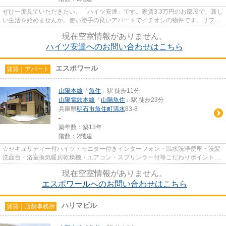
ぜひ一度見ていただきたい、「ハイツ安達」です。家賃3.3万円のお部屋で、新し
い生活を始めませんか。使い勝手の良いアパートでイチオシの物件です。リフォ
ーム済みで快適です。賃貸物...
現在空室情報がありません。
ハイツ安達へのお問い合わせはこちら
エスポワール
賃貸｜アパート
山陽本線
「
魚住
」駅 徒歩11分
山陽電鉄本線
「
山陽魚住
」駅 徒歩23分
兵庫県
明石市
魚住町清水
83-8
-
築年数：築13年
階数：2階建
☆セキュリティー付ハイツ・モニター付きインターフォン・温水洗浄便座・洗髪
洗面台・浴室換気暖房乾燥機・エアコン・スプリンラー付等こだわりポイント満
載の『エスポワール』♪入居可...
現在空室情報がありません。
エスポワールへのお問い合わせはこちら
ハリマビル
賃貸｜店舗事務所