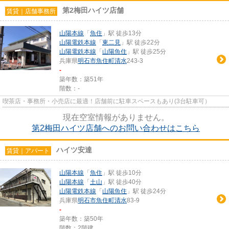
第2梅田ハイツ店舗
賃貸｜店舗事務所
山陽本線
「
魚住
」駅 徒歩13分
山陽電鉄本線
「
東二見
」駅 徒歩22分
山陽電鉄本線
「
山陽魚住
」駅 徒歩25分
兵庫県
明石市
魚住町清水
243-3
-
築年数：築51年
階数：-
喫茶店・事務所・小売店に最適！店舗前に駐車スペースもあり(3台駐車可）
現在空室情報がありません。
第2梅田ハイツ店舗へのお問い合わせはこちら
ハイツ安達
賃貸｜アパート
山陽本線
「
魚住
」駅 徒歩10分
山陽本線
「
土山
」駅 徒歩40分
山陽電鉄本線
「
山陽魚住
」駅 徒歩24分
兵庫県
明石市
魚住町清水
83-9
-
築年数：築50年
階数：2階建