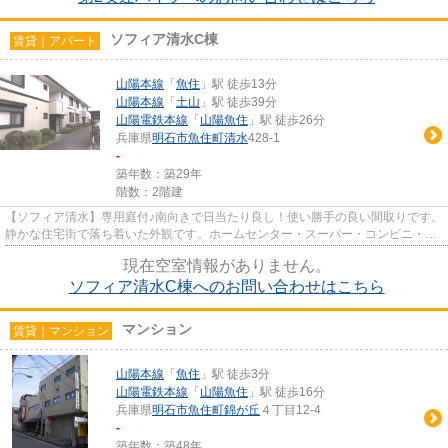
ソフィア清水C棟
賃貸｜アパート
山陽本線
「
魚住
」駅 徒歩13分
山陽本線
「
土山
」駅 徒歩39分
山陽電鉄本線
「
山陽魚住
」駅 徒歩26分
兵庫県
明石市
魚住町清水
428-1
-
築年数：築29年
階数：2階建
【ソフィア清水】専用庭付♪南向きで日当たり良し！使い勝手の良い間取りです。
静かな住宅街で落ち着いた外観です。ホームセンター・スーパー・コンビニ・ク
リニックなど徒歩圏内にあり...
現在空室情報がありません。
ソフィア清水C棟へのお問い合わせはこちら
マンション
賃貸｜マンション
山陽本線
「
魚住
」駅 徒歩3分
山陽電鉄本線
「
山陽魚住
」駅 徒歩16分
兵庫県
明石市
魚住町錦が丘
４丁目12-4
-
築年数：築48年