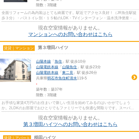
階数：3階建
全面リフォームの為内装はとても綺麗です。駅近でアクセス良好！（JR魚住駅徒
歩３分）・バストイレ別・１５帖のLDK・TVインターフォン・温水洗浄便座・シ
ステムキッチン 078-946-1716...
現在空室情報がありません。
マンションへのお問い合わせはこちら
第３増田ハイツ
賃貸｜マンション
山陽本線
「
魚住
」駅 徒歩10分
山陽電鉄本線
「
山陽魚住
」駅 徒歩23分
山陽電鉄本線
「
東二見
」駅 徒歩26分
兵庫県
明石市
魚住町清水
119-5
-
築年数：築37年
階数：3階建
お手頃な家賃4万円のお住まいで新しい生活を始めてみるのはいかがでしょう
か。2LDKのお部屋でおひとりでもファミリーでも快適な間取りです。スーパ
ー・コンビニ・ホームセンター・クリ...
現在空室情報がありません。
第３増田ハイツへのお問い合わせはこちら
稲田ハイツ
賃貸｜アパート