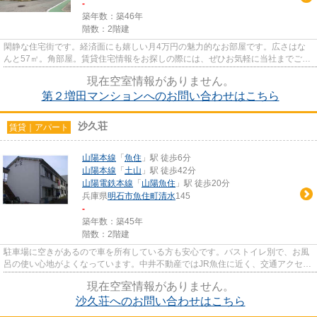
-
築年数：築46年
階数：2階建
閑静な住宅街です。経済面にも嬉しい月4万円の魅力的なお部屋です。広さはな
んと57㎡。角部屋。賃貸住宅情報をお探しの際には、ぜひお気軽に当社までご連
絡ください。まずは078-946-17...
現在空室情報がありません。
第２増田マンションへのお問い合わせはこちら
沙久荘
賃貸｜アパート
山陽本線
「
魚住
」駅 徒歩6分
山陽本線
「
土山
」駅 徒歩42分
山陽電鉄本線
「
山陽魚住
」駅 徒歩20分
兵庫県
明石市
魚住町清水
145
-
築年数：築45年
階数：2階建
駐車場に空きがあるので車を所有している方も安心です。バストイレ別で、お風
呂の使い心地がよくなっています。中井不動産ではJR魚住に近く、交通アクセス
良好な情報を取り扱っており...
現在空室情報がありません。
沙久荘へのお問い合わせはこちら