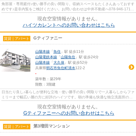
角部屋・専用庭付♪使い勝手の良い間取り。収納スペースもたくさんあっておすす
めです♪是非内覧をご検討ください。お問い合わせは中井不動産へ078-946-1716
からお待ちしております。
現在空室情報がありません。
ハイツカレントへのお問い合わせはこちら
Gティファニー
賃貸｜アパート
山陽本線
「
魚住
」駅 徒歩11分
山陽電鉄本線
「
山陽魚住
」駅 徒歩24分
山陽本線
「
大久保
」駅 徒歩52分
兵庫県
明石市
魚住町清水
122-2
-
築年数：築29年
階数：3階建
日当たり良し♪暮らしが便利な立地・使い勝手の良い間取りで一人暮らしからファ
ミリーまで幅広い層の方に好評のハイツです。朝の準備も快適な独立洗面所のあ
る物件となっています。安心...
現在空室情報がありません。
Gティファニーへのお問い合わせはこちら
第3増田マンション
賃貸｜アパート