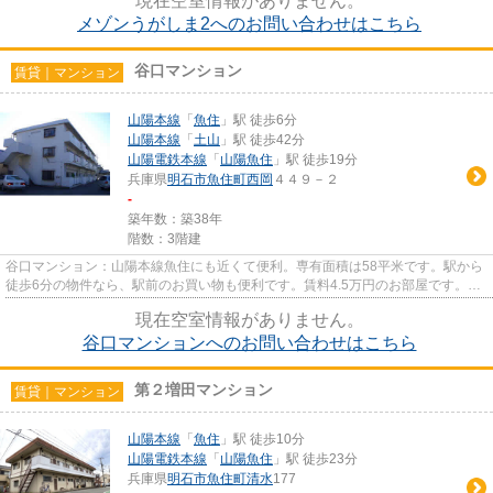
現在空室情報がありません。
メゾンうがしま2へのお問い合わせはこちら
谷口マンション
賃貸｜マンション
山陽本線
「
魚住
」駅 徒歩6分
山陽本線
「
土山
」駅 徒歩42分
山陽電鉄本線
「
山陽魚住
」駅 徒歩19分
兵庫県
明石市
魚住町西岡
４４９－２
-
築年数：築38年
階数：3階建
谷口マンション：山陽本線魚住にも近くて便利。専有面積は58平米です。駅から
徒歩6分の物件なら、駅前のお買い物も便利です。賃料4.5万円のお部屋です。住
まいを求める上で、交通アク...
現在空室情報がありません。
谷口マンションへのお問い合わせはこちら
第２増田マンション
賃貸｜マンション
山陽本線
「
魚住
」駅 徒歩10分
山陽電鉄本線
「
山陽魚住
」駅 徒歩23分
兵庫県
明石市
魚住町清水
177