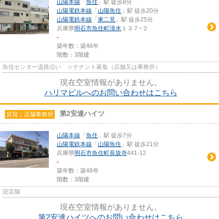
山陽本線
「
魚住
」駅 徒歩8分
山陽電鉄本線
「
山陽魚住
」駅 徒歩20分
山陽電鉄本線
「
東二見
」駅 徒歩25分
兵庫県
明石市
魚住町清水
１３７−２
-
築年数：築46年
階数：3階建
魚住センター道路沿い ☆テナント募集（店舗又は事務所）
現在空室情報がありません。
ハリマビルへのお問い合わせはこちら
第2安達ハイツ
賃貸｜店舗事務所
山陽本線
「
魚住
」駅 徒歩7分
山陽電鉄本線
「
山陽魚住
」駅 徒歩21分
兵庫県
明石市
魚住町長坂寺
441-12
-
築年数：築46年
階数：3階建
貸店舗
現在空室情報がありません。
第2安達ハイツへのお問い合わせはこちら