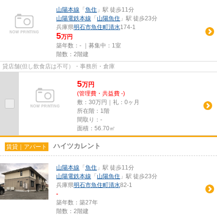
山陽本線
「
魚住
」駅 徒歩11分
山陽電鉄本線
「
山陽魚住
」駅 徒歩23分
兵庫県
明石市
魚住町清水
174-1
5
万円
築年数：- ｜募集中：
1室
階数：2階建
貸店舗(但し飲食店は不可）・事務所・倉庫
5
万
円
(管理費・共益費 -)
敷：30万円｜礼：0ヶ月
所在階：1階
間取り：-
面積：56.70㎡
ハイツカレント
賃貸｜アパート
山陽本線
「
魚住
」駅 徒歩11分
山陽電鉄本線
「
山陽魚住
」駅 徒歩23分
兵庫県
明石市
魚住町清水
82-1
-
築年数：築27年
階数：2階建