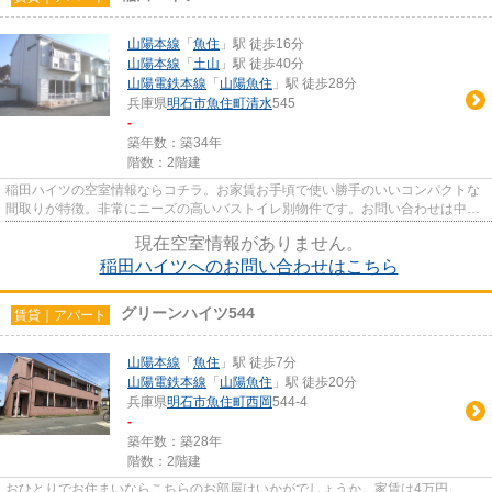
山陽本線
「
魚住
」駅 徒歩16分
山陽本線
「
土山
」駅 徒歩40分
山陽電鉄本線
「
山陽魚住
」駅 徒歩28分
兵庫県
明石市
魚住町清水
545
-
築年数：築34年
階数：2階建
稲田ハイツの空室情報ならコチラ。お家賃お手頃で使い勝手のいいコンパクトな
間取りが特徴。非常にニーズの高いバストイレ別物件です。お問い合わせは中井
不動産までTEL078-946-1716
現在空室情報がありません。
稲田ハイツへのお問い合わせはこちら
グリーンハイツ544
賃貸｜アパート
山陽本線
「
魚住
」駅 徒歩7分
山陽電鉄本線
「
山陽魚住
」駅 徒歩20分
兵庫県
明石市
魚住町西岡
544-4
-
築年数：築28年
階数：2階建
おひとりでお住まいならこちらのお部屋はいかがでしょうか。家賃は4万円。