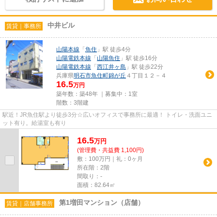
中井ビル
賃貸｜事務所
山陽本線
「
魚住
」駅 徒歩4分
山陽電鉄本線
「
山陽魚住
」駅 徒歩16分
山陽電鉄本線
「
西江井ヶ島
」駅 徒歩22分
兵庫県
明石市
魚住町錦が丘
４丁目１２－４
16.5
万円
築年数：築48年 ｜募集中：
1室
階数：3階建
駅近！JR魚住駅より徒歩3分☆広いオフィスで事務所に最適！ トイレ・洗面ユニ
ット有り。給湯室も有り
16.5
万
円
(管理費・共益費 1,100円)
敷：100万円｜礼：0ヶ月
所在階：2階
間取り：-
面積：82.64㎡
第1増田マンション（店舗）
賃貸｜店舗事務所