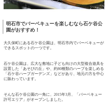
明石市でバーベキューを楽しむなら石ケ谷公
園がおすすめ！
大久保町にある石ケ谷公園は、明石市内でバーベキューが
できるスポットの一つです。
石ケ谷公園は、広大な敷地に子ども向けの大型複合遊具を
設置した「あそびの丘」や、約
80
種類のハーブを楽しめる
「石ケ谷ハーブガーデンズ」などがあり、地元の方を中心
に賑わっています。
そんな石ケ谷公園の一角に、
2015
年
3
月、「バーベキュー
許可エリア」がオープンしました。