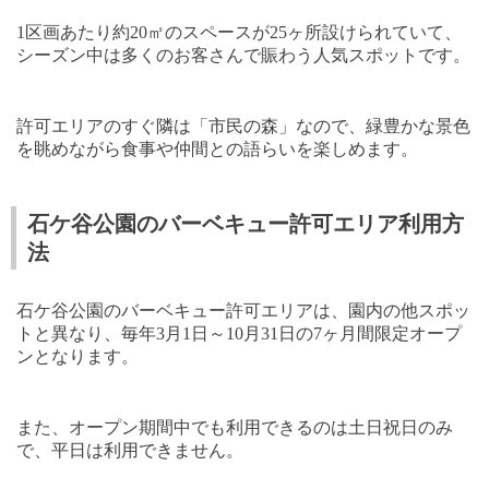
1
区画あたり約
20
㎡のスペースが
25
ヶ所設けられていて、
シーズン中は多くのお客さんで賑わう人気スポットです。
許可エリアのすぐ隣は「市民の森」なので、緑豊かな景色
を眺めながら食事や仲間との語らいを楽しめます。
石ケ谷公園のバーベキュー許可エリア利用方
法
石ケ谷公園のバーベキュー許可エリアは、園内の他スポッ
トと異なり、毎年
3
月
1
日～
10
月
31
日の
7
ヶ月間限定オープ
ンとなります。
また、オープン期間中でも利用できるのは土日祝日のみ
で、平日は利用できません。