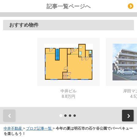
記事一覧ページへ
おすすめ物件
中井ビル
岸田マ
8.8万円
4.
中井不動産
>
ブログ記事一覧
>
今年の夏は明石市の石ケ谷公園でバーベキュー
を楽しもう！