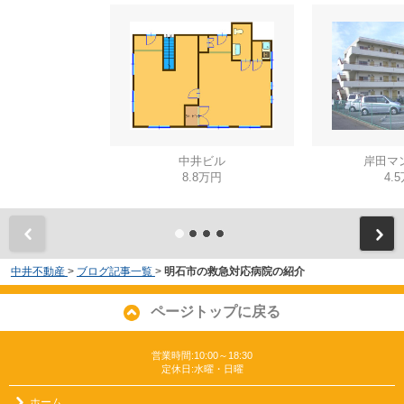
中井ビル
岸田マ
8.8万円
4.
中井不動産
>
ブログ記事一覧
>
明石市の救急対応病院の紹介
ページトップに戻る
営業時間:10:00～18:30
定休日:水曜・日曜
ホーム