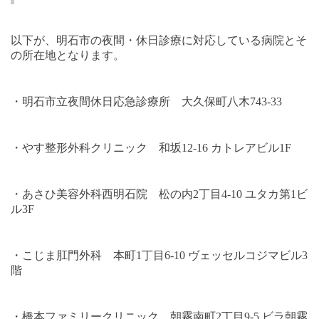
以下が、明石市の夜間・休日診療に対応している病院とそ
の所在地となります。
・明石市立夜間休日応急診療所 大久保町八木
743-33
・やす整形外科クリニック 和坂
12-16
カトレアビル
1F
・あさひ美容外科西明石院 松の内
2
丁目
4-10
ユタカ第
1
ビ
ル
3F
・こじま肛門外科 本町
1
丁目
6-10
ヴェッセルコジマビル
3
階
・橋本ファミリークリニック 朝霧南町
2
丁目
9-5
ビラ朝霧