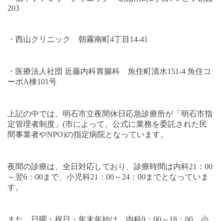
203
・西山クリニック 朝霧南町
4
丁目
14-41
・医療法人社団 近藤内科胃腸科 魚住町清水
151-4
魚住コ
ーポ
A
棟
101
号
上記の中では、明石市立夜間休日応急診療所が「明石市指
定管理者制度」
(
市によって、公式に業務を委託された民
間事業者や
NPO)
の指定病院となっています。
夜間の診療は、全日対応しており、診療時間は内科
21
：
00
～翌
6
：
00
まで、小児科
21
：
00
～
24
：
00
までとなっていま
す。
また、日曜・祝日・年末年始は、内科
9
：
00
～
18
：
00
、小