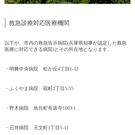
救急診療対応医療機関
以下が、市内の救急告示病院
(
兵庫県知事が認定した救急
医療に対応できる病院
)
とその所在地となります。
・明舞中央病院 松が丘
4
丁目
1-32
・ふくやま病院 硯町
2
丁目
5-55
・野木病院 魚住町長坂寺
1003-1
・石井病院 天文町
1
丁目
5-11