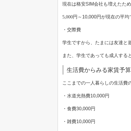
現在は格安
SIM
会社も増えたた
5,000
円～
10,000
円が現在の平均
・交際費
学生ですから、たまには友達と
また、学生であっても成人する
生活費からみる家賃予算
ここまでの一人暮らしの生活費
・水道光熱費
10,000
円
・食費
30,000
円
・雑費
10,000
円