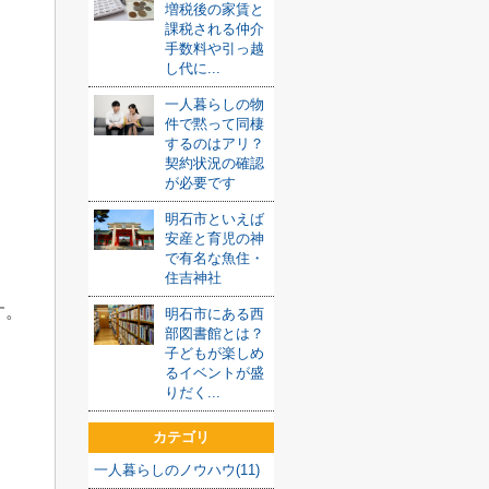
増税後の家賃と
課税される仲介
手数料や引っ越
し代に...
一人暮らしの物
件で黙って同棲
するのはアリ？
契約状況の確認
が必要です
明石市といえば
安産と育児の神
で有名な魚住・
住吉神社
す。
明石市にある西
部図書館とは？
子どもが楽しめ
るイベントが盛
りだく...
カテゴリ
一人暮らしのノウハウ(11)