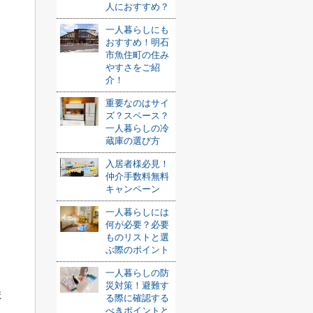
人におすすめ？
一人暮らしにも
おすすめ！明石
市魚住町の住み
やすさをご紹
介！
重要なのはサイ
ズ？スペース？
一人暮らしの冷
蔵庫の選び方
入居者様必見！
仲介手数料無料
キャンペーン
一人暮らしには
何が必要？必要
ものリストと選
ぶ際のポイント
一人暮らしの防
災対策！避難す
ま
る際に確認する
べきポイントと