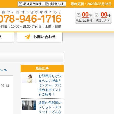
最終更新：2026年08月08日
00
00
件
件
最近見た物件
検討リスト
時間：10:00～18:30
定休日：水曜・日曜
最新記事
へ ≫
お部屋探しが決
まらない理由と
は？スムーズに
-07-14
決めるポイント
もご紹介！
賃貸の角部屋の
メリット・デメ
リット！どんな