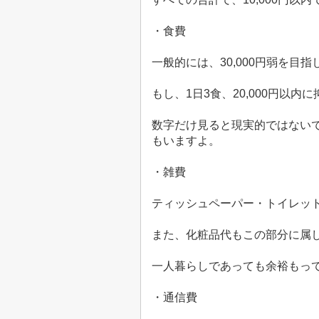
・食費
一般的には、
30,000
円弱を目指
もし、
1
日
3
食、
20,000
円以内に
数字だけ見ると現実的ではない
もいますよ。
・雑費
ティッシュペーパー・トイレッ
また、化粧品代もこの部分に属
一人暮らしであっても余裕もっ
・通信費