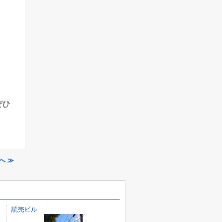
ぜひ
へ ≫
読売ビル