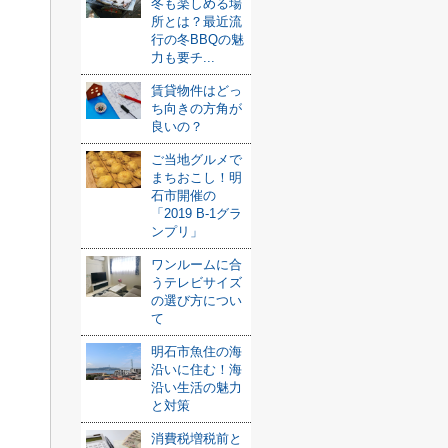
冬も楽しめる場
所とは？最近流
行の冬BBQの魅
力も要チ...
賃貸物件はどっ
ち向きの方角が
良いの？
ご当地グルメで
まちおこし！明
石市開催の
「2019 B-1グラ
ンプリ」
ワンルームに合
うテレビサイズ
の選び方につい
て
明石市魚住の海
沿いに住む！海
沿い生活の魅力
と対策
消費税増税前と