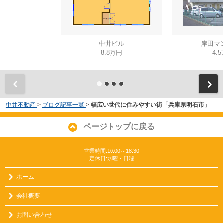
中井ビル
岸田マ
8.8万円
4.
中井不動産
>
ブログ記事一覧
>
幅広い世代に住みやすい街「兵庫県明石市」
ページトップに戻る
営業時間:10:00～18:30
定休日:水曜・日曜
ホーム
会社概要
お問い合わせ