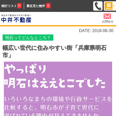
0
0
検討リスト
最近見た物件
お問合せ
DATE: 2018-06-30
明石ってどんなところ？
幅広い世代に住みやすい街「兵庫県明石
市」