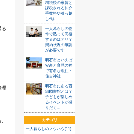
増税後の家賃と
課税される仲介
手数料や引っ越
し代に...
滞る
一人暮らしの物
件で黙って同棲
するのはアリ？
契約状況の確認
が必要です
明石市といえば
安産と育児の神
で有名な魚住・
住吉神社
明石市にある西
修理
部図書館とは？
子どもが楽しめ
るイベントが盛
りだく...
カテゴリ
合、
一人暮らしのノウハウ(11)