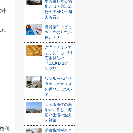
冬も楽しめる場
所とは？最近流
意味
行の冬BBQの魅
力も要チ...
賃貸物件はどっ
入れ
ち向きの方角が
良いの？
ご当地グルメで
まちおこし！明
石市開催の
「2019 B-1グラ
ンプリ」
ワンルームに合
うテレビサイズ
の選び方につい
て
明石市魚住の海
沿いに住む！海
沿い生活の魅力
と対策
権利
消費税増税前と