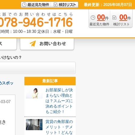
最終更新：2026年08月07日
00
00
件
件
最近見た物件
検討リスト
時間：10:00～18:30
定休日：水曜・日曜
いけないの？
最新記事
めスポッ
お部屋探しが決
まらない理由と
は？スムーズに
-03-07
決めるポイント
もご紹介！
飽き
賃貸の角部屋の
メリット・デメ
。
リット！どんな