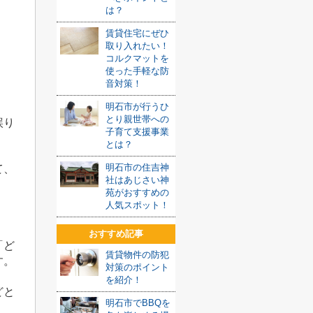
は？
賃貸住宅にぜひ
取り入れたい！
コルクマットを
使った手軽な防
音対策！
明石市が行うひ
とり親世帯への
誤り
子育て支援事業
とは？
明石市の住吉神
て、
社はあじさい神
苑がおすすめの
人気スポット！
おすすめ記事
「ど
賃貸物件の防犯
す。
対策のポイント
を紹介！
どと
明石市でBBQを