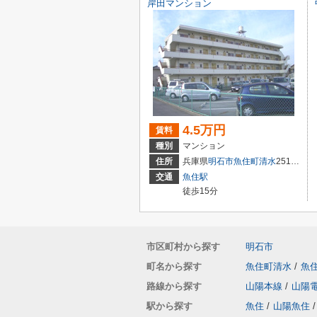
岸田マンション
4.5万円
賃料
種別
マンション
住所
兵庫県
明石市
魚住町清水
251-29
交通
魚住駅
徒歩15分
市区町村から探す
明石市
町名から探す
魚住町清水
/
魚
路線から探す
山陽本線
/
山陽
駅から探す
魚住
/
山陽魚住
/