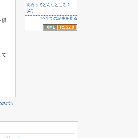
明石ってどんなところ？
(27)
>>全ての記事を見る
を償
XML
RSS2.0
して
めスポッ