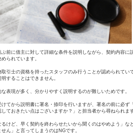
結ぶ前に借主に対して詳細な条件を説明しながら、契約内容に
決められています。
物取引士の資格を持ったスタッフのみ行うことが認められてい
説明することはできません。
的な表現が多く、分かりやすく説明するのが難しいためです。
受けてから説明書に署名・捺印を行いますが、署名の前に必ず
認しておきたい点はございますか？」と担当者から尋ねられま
なるけど、早く契約を終わらせたいから聞くのはやめよう」な
ません」と言ってしまうのは
NG
です。