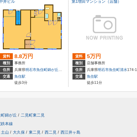
中井ビル
第1増田マンション（店舗）
8.8万円
5万円
賃料
賃料
種別
事務所
種別
店舗事務所
住所
兵庫県
明石市
魚住町錦が丘
４丁目12-4
住所
兵庫県
明石市
魚住町清水
174-1
交通
魚住駅
交通
魚住駅
徒歩3分
徒歩11分
住町錦が丘
/
二見町東二見
電鉄本線
土山
/
大久保
/
東二見
/
西二見
/
西江井ヶ島