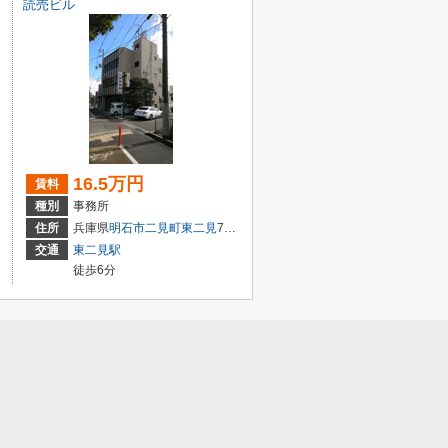
読売ビル
16.5万円
賃料
種別
事務所
住所
兵庫県
明石市
二見町東二見
799-2
交通
東二見駅
徒歩6分