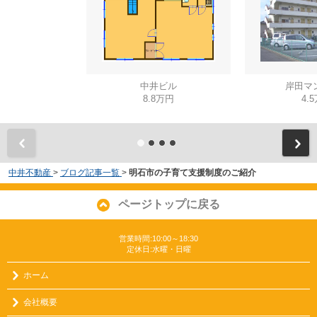
中井ビル
岸田マ
8.8万円
4.
中井不動産
>
ブログ記事一覧
>
明石市の子育て支援制度のご紹介
ページトップに戻る
営業時間:10:00～18:30
定休日:水曜・日曜
ホーム
会社概要