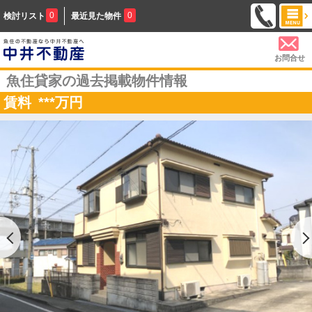
0
0
検討リスト
最近見た物件
お問合せ
魚住貸家の過去掲載物件情報
賃料
***
万円