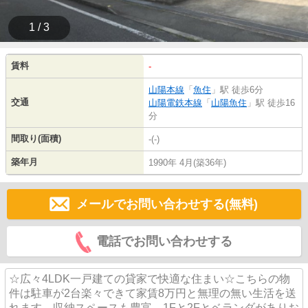
1 / 3
賃料
-
山陽本線
「
魚住
」駅 徒歩6分
交通
山陽電鉄本線
「
山陽魚住
」駅 徒歩16
分
間取り(面積)
-(-)
築年月
1990年 4月(築36年)
メールでお問い合わせする(無料)
電話でお問い合わせする
☆広々4LDK一戸建ての貸家で快適な住まい☆こちらの物
件は駐車が2台楽々できて家賃8万円と無理の無い生活を送
れます。収納スペースも豊富。1Fと2Fとベランダがありお