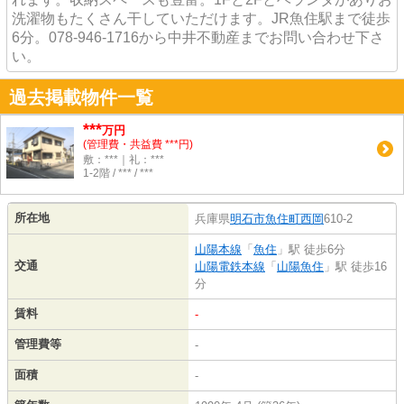
洗濯物もたくさん干していただけます。JR魚住駅まで徒歩
6分。078-946-1716から中井不動産までお問い合わせ下さ
い。
過去掲載物件一覧
***
万円
(管理費・共益費 ***円)
敷：***｜礼：***
1-2階 / *** / ***
所在地
兵庫県
明石市
魚住町西岡
610-2
山陽本線
「
魚住
」駅 徒歩6分
交通
山陽電鉄本線
「
山陽魚住
」駅 徒歩16
分
賃料
-
管理費等
-
面積
-