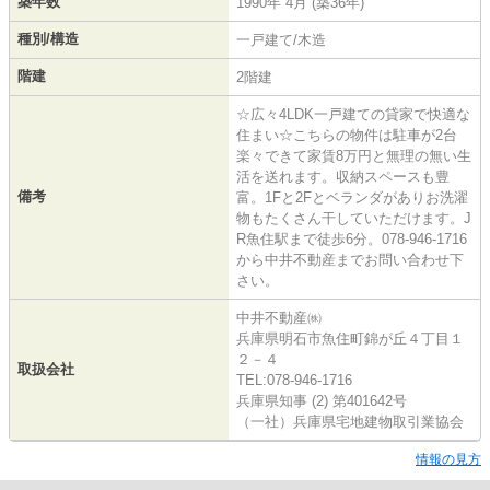
築年数
1990年 4月 (築36年)
種別/構造
一戸建て/木造
階建
2階建
☆広々4LDK一戸建ての貸家で快適な
住まい☆こちらの物件は駐車が2台
楽々できて家賃8万円と無理の無い生
活を送れます。収納スペースも豊
備考
富。1Fと2Fとベランダがありお洗濯
物もたくさん干していただけます。J
R魚住駅まで徒歩6分。078-946-1716
から中井不動産までお問い合わせ下
さい。
中井不動産㈱
兵庫県明石市魚住町錦が丘４丁目１
２－４
取扱会社
TEL:078-946-1716
兵庫県知事 (2) 第401642号
（一社）兵庫県宅地建物取引業協会
情報の見方