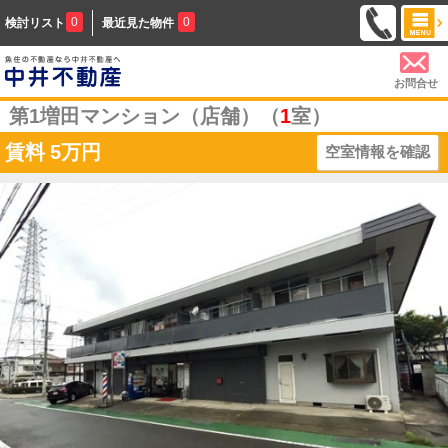
0
0
検討リスト
最近見た物件
お問合せ
第1増田マンション（店舗）（
1
室）
賃料
5万円
空室情報を確認