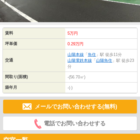
賃料
5万円
坪単価
0.29万円
山陽本線
「
魚住
」駅 徒歩11分
交通
山陽電鉄本線
「
山陽魚住
」駅 徒歩23
分
間取り(面積)
-(56.70㎡)
築年月
-(-)
メールでお問い合わせする(無料)
電話でお問い合わせする