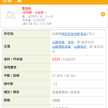
空室一覧
5
万
円
(管理費・共益費 -)
敷：30万円｜礼：0ヶ月
坪単価：
0.29
万円
1階 / 56.70㎡ / 17.15坪
所在地
兵庫県
明石市
魚住町清水
174-1
山陽本線
「
魚住
」駅 徒歩11分
交通
山陽電鉄本線
「
山陽魚住
」駅 徒歩23
分
賃料 / 坪単価
5万円
/ 0.29万円
管理費等
-
坪数 / 面積
17.15坪 / 56.70㎡
築年数
- (-)
種別 / 構造
店舗事務所 / 鉄骨造
階建
2階建