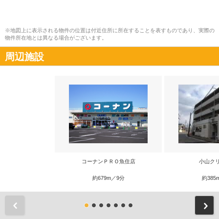
※地図上に表示される物件の位置は付近住所に所在することを表すものであり、実際の
物件所在地とは異なる場合がございます。
周辺施設
コーナンＰＲＯ魚住店
小山ク
約679m／9分
約385
前