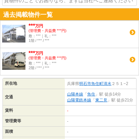
貸物件のことでお困りなら、まずは当社へご連絡ください
過去掲載物件一覧
***
万円
(管理費・共益費 ***円)
敷：***｜礼：***
1階 / *** / ***
***
万円
(管理費・共益費 ***円)
敷：***｜礼：***
2階 / *** / ***
所在地
兵庫県
明石市
魚住町清水
２５１−2
山陽本線
「
魚住
」駅 徒歩14分
交通
山陽電鉄本線
「
東二見
」駅 徒歩21分
賃料
-
管理費等
-
面積
-