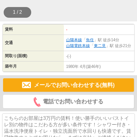
1 / 2
賃料
-
山陽本線
「
魚住
」駅 徒歩14分
交通
山陽電鉄本線
「
東二見
」駅 徒歩21分
間取り(面積)
-(-)
築年月
1980年 4月(築46年)
メールでお問い合わせする(無料)
電話でお問い合わせする
こちらのお部屋は3万円の賃料！使い勝手のいいバストイ
レ別の物件はこだわる方が多い条件です！シャワー付き・
温水洗浄便座トイレ・独立洗面所で水回りも快適です。賃