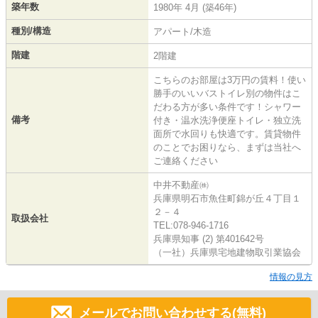
築年数
1980年 4月 (築46年)
種別/構造
アパート/木造
階建
2階建
こちらのお部屋は3万円の賃料！使い
勝手のいいバストイレ別の物件はこ
だわる方が多い条件です！シャワー
備考
付き・温水洗浄便座トイレ・独立洗
面所で水回りも快適です。賃貸物件
のことでお困りなら、まずは当社へ
ご連絡ください
中井不動産㈱
兵庫県明石市魚住町錦が丘４丁目１
２－４
取扱会社
TEL:078-946-1716
兵庫県知事 (2) 第401642号
（一社）兵庫県宅地建物取引業協会
情報の見方
メールでお問い合わせする(無料)