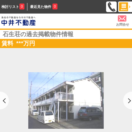
0
0
検討リスト
最近見た物件
お問合せ
石生荘の過去掲載物件情報
賃料
***
万円