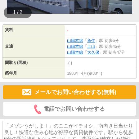
1 / 2
賃料
-
山陽本線
「
魚住
」駅 徒歩6分
交通
山陽本線
「
土山
」駅 徒歩45分
山陽本線
「
大久保
」駅 徒歩47分
間取り(面積)
-(-)
築年月
1988年 4月(築38年)
メールでお問い合わせする(無料)
電話でお問い合わせする
「メゾンうがしまⅠ」のここがイチオシ。南向き日当たり
良し！快適な住み心地が好評な賃貸物件です。駅から徒歩
6分の駅近物件となっております。洗面所が独立した物件