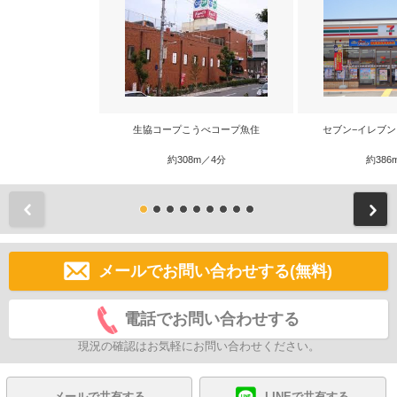
生協コープこうべコープ魚住
セブン−イレブン
約308m／4分
約386
前
メールでお問い合わせする(無料)
電話でお問い合わせする
現況の確認はお気軽にお問い合わせください。
メールで共有する
LINEで共有する