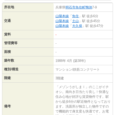
所在地
兵庫県
明石市
魚住町鴨池
7-9
山陽本線
「
魚住
」駅 徒歩6分
交通
山陽本線
「
土山
」駅 徒歩45分
山陽本線
「
大久保
」駅 徒歩47分
賃料
-
管理費等
-
面積
-
築年数
1988年 4月 (築38年)
種別/構造
マンション/鉄筋コンクリート
階建
3階建
「メゾンうがしまⅠ」のここがイチ
オシ。南向き日当たり良し！快適な
住み心地が好評な賃貸物件です。駅
から徒歩6分の駅近物件となっており
備考
ます。洗面所が独立した物件ですの
で機能的で身支度も快適です。お電