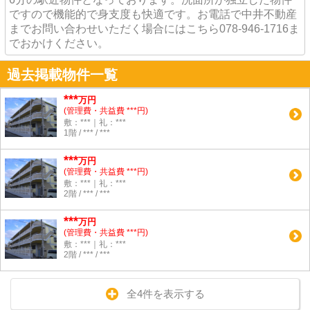
ですので機能的で身支度も快適です。お電話で中井不動産
までお問い合わせいただく場合にはこちら078-946-1716ま
でおかけください。
過去掲載物件一覧
***
万円
(管理費・共益費 ***円)
敷：***｜礼：***
1階 / *** / ***
***
万円
(管理費・共益費 ***円)
敷：***｜礼：***
2階 / *** / ***
***
万円
(管理費・共益費 ***円)
敷：***｜礼：***
2階 / *** / ***
全4件を表示する