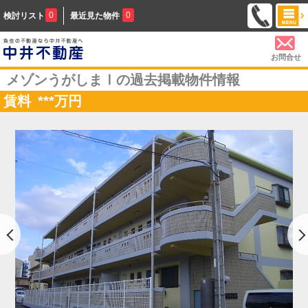
0
0
検討リスト
最近見た物件
お問合せ
メゾンうがしまⅠの過去掲載物件情報
賃料
***
万円