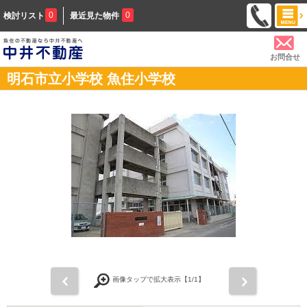
0
0
検討リスト
最近見た物件
お問合せ
明石市立小学校 魚住小学校
前
次
画像タップで拡大表示【
1
/1】