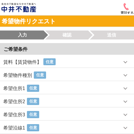
電話する
希望物件リクエスト
入力
確認
送信
ご希望条件
賃料【賃貸物件】
任意
希望物件種別
任意
希望住所1
任意
希望住所2
任意
希望住所3
任意
希望沿線1
任意