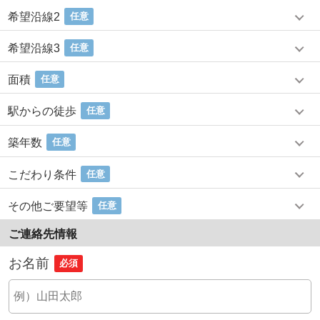
希望沿線2
任意
希望沿線3
任意
面積
任意
駅からの徒歩
任意
築年数
任意
こだわり条件
任意
その他ご要望等
任意
ご連絡先情報
お名前
必須