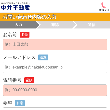
電話する
お問い合わせ内容の入力
入力
確認
送信
お名前
必須
メールアドレス
任意
電話番号
必須
要望
任意